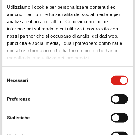
Utilizziamo i cookie per personalizzare contenuti ed
TRIS DI VERDURE
annunci, per fornire funzionalità dei social media e per
analizzare il nostro traffico. Condividiamo inoltre
STICK DI ZUCCHINE
informazioni sul modo in cui utilizza il nostro sito con i
nostri partner che si occupano di analisi dei dati web,
BARCHETTE CON BUCCIA
pubblicità e social media, i quali potrebbero combinarle
con altre informazioni che ha fornito loro o che hanno
CARCIOFI
raccolto dal suo utilizzo dei loro servizi.
PATATINE TAGLIO CLASSICO
Selezione
Necessari
del
CASALINGHE
consenso
In Campo
FIAMMIFERO
Preferenze
Irrigazione a goccia
TOCCHETTONI RUSTICI
Statistiche
L’acqua è una risorsa sempre più preziosa: per
SPICCHI
questo motivo per irrigare le nostre patate