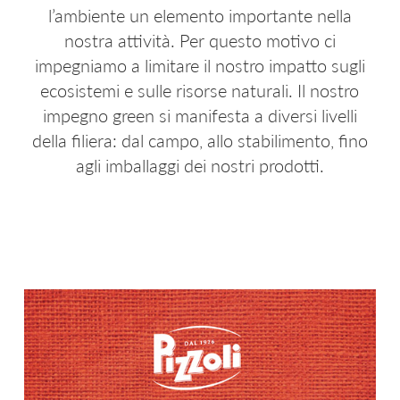
l’ambiente un elemento importante nella
D.O.P. E I.G.P.
PATATE A BUCCIA ROSSA
nostra attività. Per questo motivo ci
impegniamo a limitare il nostro impatto sugli
AREALI VOCATI
WE LOVE RUSTICHE
ecosistemi e sulle risorse naturali. Il nostro
impegno green si manifesta a diversi livelli
LE PATATINE
BIANCA
della filiera: dal campo, allo stabilimento, fino
LINEA EXTRA
PATATE NOVELLE
agli imballaggi dei nostri prodotti.
LE SPECIALITÀ
SFOGLIE SAPORITE
CROCCHETTE E PURÈ
AIRFRYER
LE NATURALI
WE LOVE A SPICCHI
GNOCCHI DI PATATE
VIOLA
APPETIZERS
ULTRAVELOCI