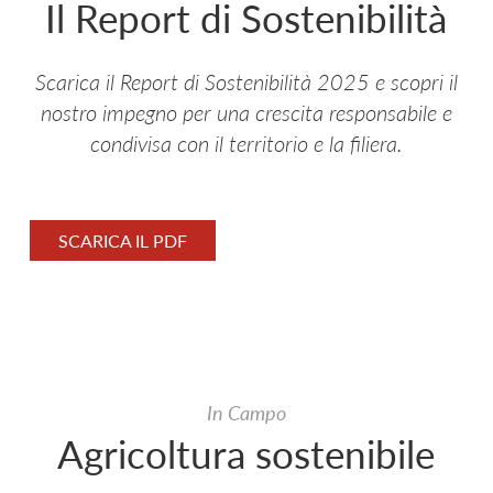
Il Report di Sostenibilità
GLI SPICCHI
CROCCHETTE
Scarica il Report di Sostenibilità 2025 e scopri il
nostro impegno per una crescita responsabile e
PATATA DELLA VAL PUSTERIA
condivisa con il territorio e la filiera.
TOPOLINO LE CROCCOMAGIE
GNOCCHI DI PATATE
SCARICA IL PDF
FIOR DI PURÈ
IODÌ
PATATA DI BOLOGNA DOP
In Campo
PATATA DELLA SILA IGP
Agricoltura sostenibile
PATATE COLTIVATE IN LOMBARDIA