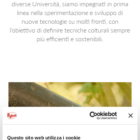
AF PRO DEEP CRINKLE CUT
diverse Università, siamo impegnati in prima
linea nella sperimentazione e sviluppo di
EXTRA CRAFTERS
nuove tecnologie su molti fronti, con
l’obiettivo di definire tecniche colturali sempre
EXTRA WONDERS
più efficienti e sostenibili.
EXTRA CRISPY KINGS
EXTRA LADY CROCK
EXTRA SPIKKY
ANELLI DI CIPOLLA
FIORI DI ZUCCHINE
PETALI DI CIPOLLE
FOGLIE DI SALVIA
Questo sito web utilizza i cookie