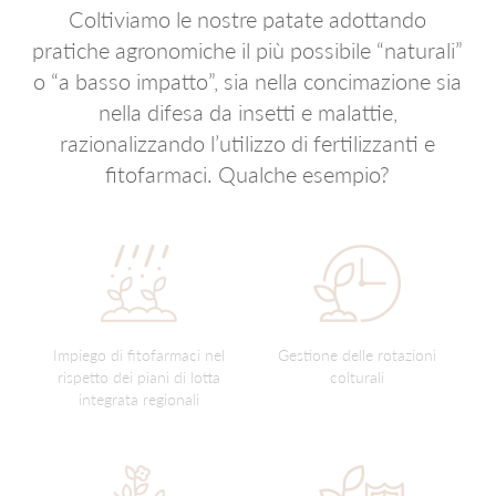
Coltiviamo le nostre patate adottando
PATATE COLTIVATE IN TOSCANA
pratiche agronomiche il più possibile “naturali”
o “a basso impatto”, sia nella concimazione sia
PATATE COLTIVATE IN UMBRIA
nella difesa da insetti e malattie,
razionalizzando l’utilizzo di fertilizzanti e
NOVELLE DI SICILIA
fitofarmaci. Qualche esempio?
PATATA DEL FUCINO IGP
VEDI TUTTO
VEDI TUTTO
Impiego di fitofarmaci nel
Gestione delle rotazioni
VEDI TUTTO
rispetto dei piani di lotta
colturali
integrata regionali
VEDI TUTTO
VEDI TUTTO