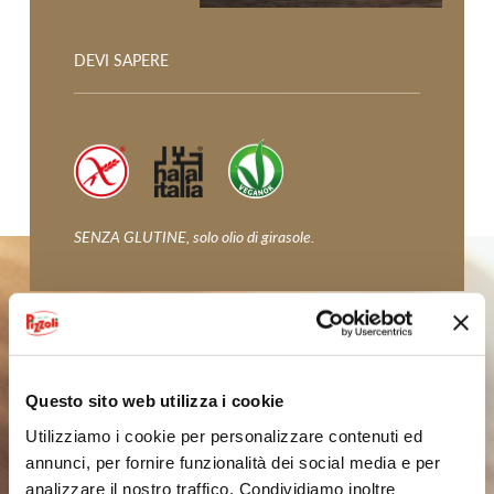
GLI SPICCHI
CROCCHETTE
DEVI SAPERE
PATATA DELLA VAL PUSTERIA
TOPOLINO LE CROCCOMAGIE
GNOCCHI DI PATATE
SENZA GLUTINE, solo olio di girasole.
FIOR DI PURÈ
IODÌ
PATATA DI BOLOGNA DOP
Questo sito web utilizza i cookie
PATATA DELLA SILA IGP
Utilizziamo i cookie per personalizzare contenuti ed
annunci, per fornire funzionalità dei social media e per
PATATE COLTIVATE IN LOMBARDIA
analizzare il nostro traffico. Condividiamo inoltre