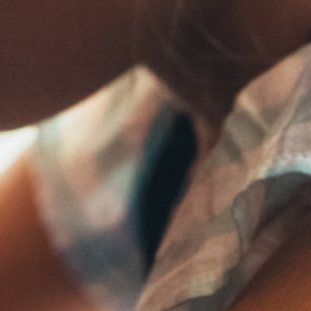
AF PRO DEEP CRINKLE CUT
EXTRA CRAFTERS
EXTRA WONDERS
EXTRA CRISPY KINGS
EXTRA LADY CROCK
EXTRA SPIKKY
ANELLI DI CIPOLLA
FIORI DI ZUCCHINE
PETALI DI CIPOLLE
FOGLIE DI SALVIA