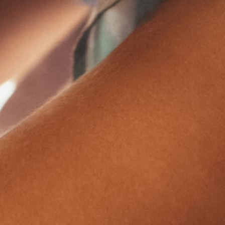
TRIS DI VERDURE
STICK DI ZUCCHINE
BARCHETTE CON BUCCIA
CARCIOFI
PATATINE TAGLIO CLASSICO
CASALINGHE
FIAMMIFERO
TOCCHETTONI RUSTICI
SPICCHI