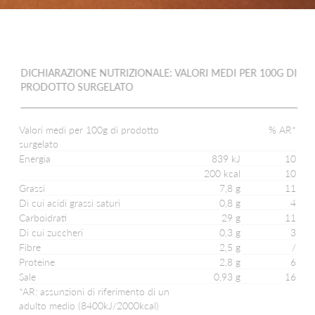
SPICCHI CON BUCCIA
FETTE CON BUCCIA
DICHIARAZIONE NUTRIZIONALE: VALORI MEDI PER 100G DI
CROCCHETTE
PRODOTTO SURGELATO
PUREA DI PATATE IN DISCHI
Valori medi per 100g di prodotto
% AR*
surgelato
TOCCHETTI AL NATURALE
Energia
839 kJ
10
200 kcal
10
RUSTICI AL NATURALE
Grassi
7,8 g
11
Di cui acidi grassi saturi
0,8 g
4
SPICCHI AL NATURALE
Carboidrati
29 g
11
Di cui zuccheri
0,3 g
3
Fibre
2,5 g
/
NOVELLE AL NATURALE
Proteine
2,8 g
6
Sale
0,93 g
16
GNOCCHI DI PATATE
*AR: assunzioni di riferimento di un
adulto medio (8400kJ/2000kcal)