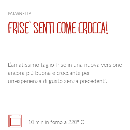
D.O.P. E I.G.P.
PATATE A BUCCIA ROSSA
PATASNELLA
AREALI VOCATI
WE LOVE RUSTICHE
FRISÈ SENTI COME CROCCA!
LE PATATINE
BIANCA
LINEA EXTRA
PATATE NOVELLE
L’amatissimo taglio frisé in una nuova versione
LE SPECIALITÀ
SFOGLIE SAPORITE
ancora più buona e croccante per
CROCCHETTE E PURÈ
AIRFRYER
un’esperienza di gusto senza precedenti.
LE NATURALI
WE LOVE A SPICCHI
GNOCCHI DI PATATE
VIOLA
10 min in forno a 220° C
APPETIZERS
ULTRAVELOCI