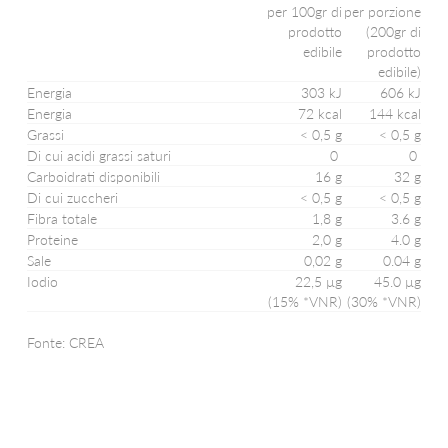
CHICCHE DI PATATE
per 100gr di
per porzione
prodotto
(200gr di
VEDI TUTTO
edibile
prodotto
edibile)
Energia
303 kJ
606 kJ
VEDI TUTTO
Energia
72 kcal
144 kcal
Grassi
< 0,5 g
< 0,5 g
VEDI TUTTO
Di cui acidi grassi saturi
0
0
Carboidrati disponibili
16 g
32 g
VEDI TUTTO
Di cui zuccheri
< 0,5 g
< 0,5 g
Fibra totale
1,8 g
3.6 g
Proteine
2,0 g
4.0 g
VEDI TUTTO
Sale
0,02 g
0.04 g
Iodio
22,5 µg
45.0 µg
VEDI TUTTO
(15% *VNR)
(30% *VNR)
VEDI TUTTO
Fonte: CREA