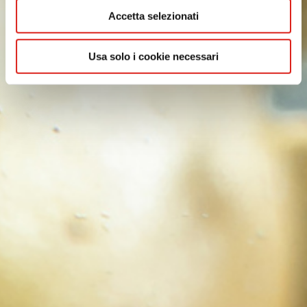
AF PRO DEEP CRINKLE CUT
Accetta selezionati
EXTRA CRAFTERS
Usa solo i cookie necessari
EXTRA WONDERS
EXTRA CRISPY KINGS
EXTRA LADY CROCK
EXTRA SPIKKY
ANELLI DI CIPOLLA
FIORI DI ZUCCHINE
PETALI DI CIPOLLE
FOGLIE DI SALVIA