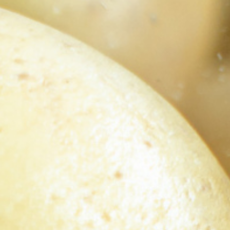
TRIS DI VERDURE
STICK DI ZUCCHINE
BARCHETTE CON BUCCIA
CARCIOFI
PATATINE TAGLIO CLASSICO
CASALINGHE
FIAMMIFERO
TOCCHETTONI RUSTICI
SPICCHI