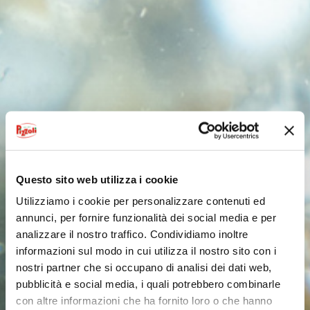
PATATE COLTIVATE IN TOSCANA
PATATE COLTIVATE IN UMBRIA
NOVELLE DI SICILIA
PATATA DEL FUCINO IGP
VEDI TUTTO
Questo sito web utilizza i cookie
VEDI TUTTO
Utilizziamo i cookie per personalizzare contenuti ed
annunci, per fornire funzionalità dei social media e per
VEDI TUTTO
analizzare il nostro traffico. Condividiamo inoltre
informazioni sul modo in cui utilizza il nostro sito con i
VEDI TUTTO
nostri partner che si occupano di analisi dei dati web,
pubblicità e social media, i quali potrebbero combinarle
VEDI TUTTO
con altre informazioni che ha fornito loro o che hanno