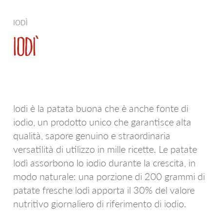
D.O.P. E I.G.P.
PATATE A BUCCIA ROSSA
IODÌ
AREALI VOCATI
WE LOVE RUSTICHE
IODÌ
LE PATATINE
BIANCA
LINEA EXTRA
PATATE NOVELLE
lodi è la patata buona che è anche fonte di
LE SPECIALITÀ
SFOGLIE SAPORITE
iodio, un prodotto unico che garantisce alta
CROCCHETTE E PURÈ
AIRFRYER
qualità, sapore genuino e straordinaria
versatilità di utilizzo in mille ricette. Le patate
LE NATURALI
WE LOVE A SPICCHI
lodì assorbono lo iodio durante la crescita, in
modo naturale: una porzione di 200 grammi di
GNOCCHI DI PATATE
VIOLA
patate fresche lodì apporta il 30% del valore
nutritivo giornaliero di riferimento di iodio.
APPETIZERS
ULTRAVELOCI