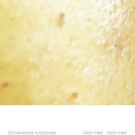
SPICCHI CON BUCCIA
FETTE CON BUCCIA
CROCCHETTE
PUREA DI PATATE IN DISCHI
TOCCHETTI AL NATURALE
RUSTICI AL NATURALE
SPICCHI AL NATURALE
NOVELLE AL NATURALE
GNOCCHI DI PATATE
Dichiarazione nutrizionale
Valori medi
Valori medi