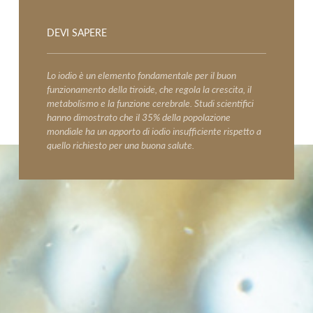
GLI SPICCHI
DEVI SAPERE
CROCCHETTE
PATATA DELLA VAL PUSTERIA
Lo iodio è un elemento fondamentale per il buon
funzionamento della tiroide, che regola la crescita, il
TOPOLINO LE CROCCOMAGIE
metabolismo e la funzione cerebrale. Studi scientifici
hanno dimostrato che il 35% della popolazione
mondiale ha un apporto di iodio insufficiente rispetto a
GNOCCHI DI PATATE
quello richiesto per una buona salute.
FIOR DI PURÈ
IODÌ
PATATA DI BOLOGNA DOP
PATATA DELLA SILA IGP
PATATE COLTIVATE IN LOMBARDIA